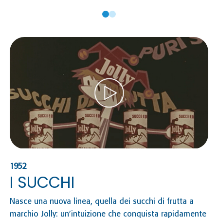
1952
19
I SUCCHI
L
Nasce una nuova linea, quella dei succhi di frutta a
La
marchio Jolly: un’intuizione che conquista rapidamente
si