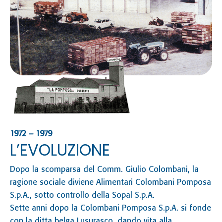
Co
sp
1972 – 1979
L’EVOLUZIONE
Dopo la scomparsa del Comm. Giulio Colombani, la
ragione sociale diviene Alimentari Colombani Pomposa
S.p.A., sotto controllo della Sopal S.p.A.
Sette anni dopo la Colombani Pomposa S.p.A. si fonde
con la ditta belga Lusurasco, dando vita alla