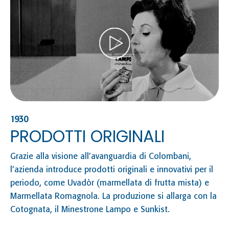
19
I
Do
di
ri
in
Co
re
an
1930
PRODOTTI ORIGINALI
ve
al
Grazie alla visione all’avanguardia di Colombani,
ar
l’azienda introduce prodotti originali e innovativi per il
pr
periodo, come Uvadòr (marmellata di frutta mista) e
Marmellata Romagnola. La produzione si allarga con la
Cotognata, il Minestrone Lampo e Sunkist.