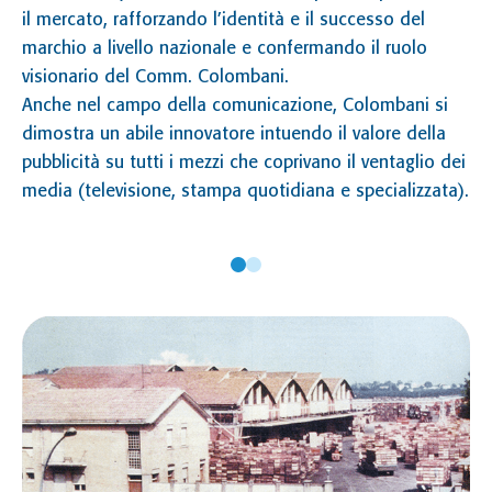
il mercato, rafforzando l’identità e il successo del
Po
marchio a livello nazionale e confermando il ruolo
un
visionario del Comm. Colombani.
L’
Anche nel campo della comunicazione, Colombani si
es
dimostra un abile innovatore intuendo il valore della
Co
pubblicità su tutti i mezzi che coprivano il ventaglio dei
fa
media (televisione, stampa quotidiana e specializzata).
19
L
È 
de