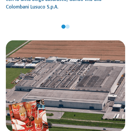
Colombani Lusuco S.p.A.
19
I
La
li
ca